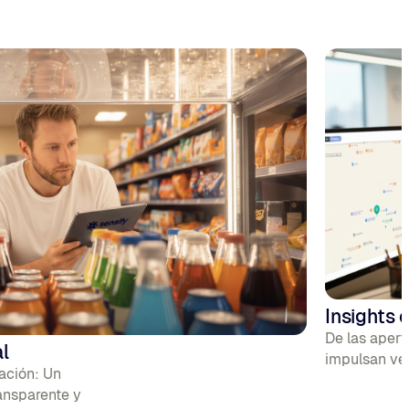
Insights 
De las apert
l
impulsan ven
ración: Un
ransparente y