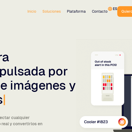
ES
Inicio
Soluciones
Plataforma
Contacto
Quier
ra
mpulsada por
de imágenes y
s
nectar cualquier
real y convertirlos en